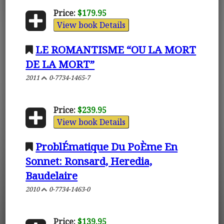
Price:
$179.95
View book Details
LE ROMANTISME “OU LA MORT
DE LA MORT”
2011
0-7734-1465-7
Price:
$239.95
View book Details
ProblÉmatique Du PoÈme En
Sonnet: Ronsard, Heredia,
Baudelaire
2010
0-7734-1463-0
Price:
$139.95